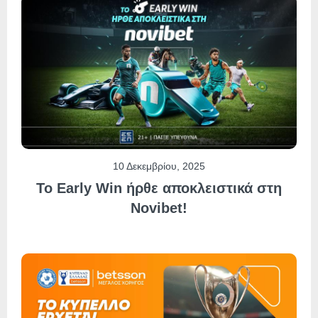
10 Δεκεμβρίου, 2025
Το Early Win ήρθε αποκλειστικά στη
Novibet!