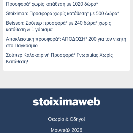
Προσφορά* χωρίς κατάθεση με 1020 δώρα*
Stoiximan: Προσφορά χωρίς κατάθεση* με 500 Δώρα*
Betsson: Σούπερ προσφορά* με 240 δώρα* χωρίς
κατάθεση & 1 γύρισμα
Αποκλειστική προσφορά*: ΑΠΟΔΟΣΗ* 200 για τον νικητή
στο Παγκόσμιο
Σούπερ Καλοκαιρινή Προσφορά* Γνωριμίας Χωρίς
Κατάθεση!
Θεωρία & Οδηγοί
Μουντιάλ 2026