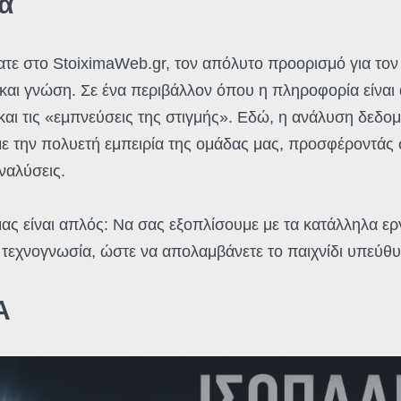
α
τε στο StoiximaWeb.gr, τον απόλυτο προορισμό για τον 
 και γνώση. Σε ένα περιβάλλον όπου η πληροφορία είναι
και τις «εμπνεύσεις της στιγμής». Εδώ, η ανάλυση δεδομ
ε την πολυετή εμπειρία της ομάδας μας, προσφέροντάς σ
ναλύσεις.
ς είναι απλός: Να σας εξοπλίσουμε με τα κατάλληλα εργ
 τεχνογνωσία, ώστε να απολαμβάνετε το παιχνίδι υπεύθυ
Α