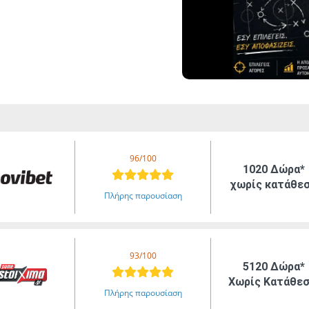
96/100
1020 Δώρα*
χωρίς κατάθε
Πλήρης παρουσίαση
93/100
5120 Δώρα*
Χωρίς Κατάθεσ
Πλήρης παρουσίαση