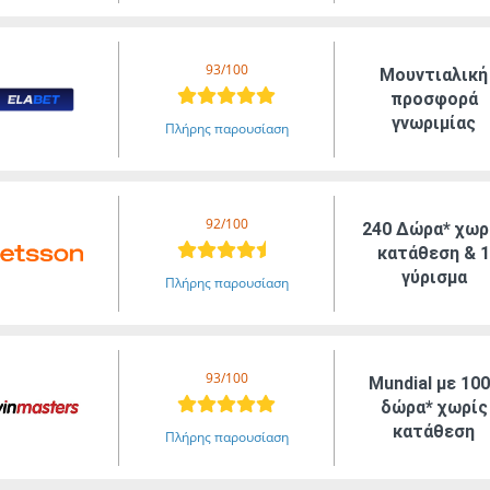
93/100
Μουντιαλική
προσφορά
γνωριμίας
Πλήρης παρουσίαση
92/100
240 Δώρα* χωρ
κατάθεση & 
γύρισμα
Πλήρης παρουσίαση
93/100
Mundial με 10
δώρα* χωρίς
κατάθεση
Πλήρης παρουσίαση