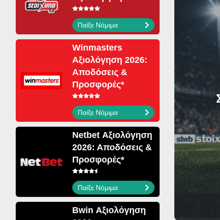
Παίξε Νόμιμα
Winmasters
Αξιολόγηση 2026:
Αποδόσεις &
Προσφορές*
Παίξε Νόμιμα
Netbet Αξιολόγηση
2026: Αποδόσεις &
Προσφορές*
Παίξε Νόμιμα
Bwin Αξιολόγηση