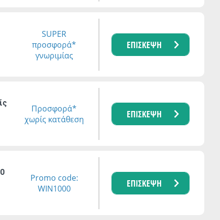
SUPER
ΕΠΙΣΚΕΨΗ
προσφορά*
γνωριμίας
ίς
Προσφορά*
ΕΠΙΣΚΕΨΗ
1
χωρίς κατάθεση
00
Promo code:
ΕΠΙΣΚΕΨΗ
WIN1000