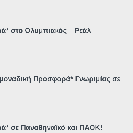
ά* στο Ολυμπιακός – Ρεάλ
ε μοναδική Προσφορά* Γνωριμίας σε
ά* σε Παναθηναϊκό και ΠΑΟΚ!