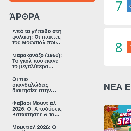
7
ΆΡΘΡΑ
Από το γήπεδο στη
φυλακή: Οι παίκτες
8
του Μουντιάλ που
μπλέχτηκαν με τον
νόμο
Μαρακανάζο (1950):
Το γκολ που έκανε
το μεγαλύτερο
στάδιο του κόσμου
να σιωπήσει
Οι πιο
σκανδαλώδεις
ΝΕΑ Ε
διαιτησίες στην
ιστορία των
Μουντιάλ
Φαβορί Μουντιάλ
2026: Οι Αποδόσεις
Κατάκτησης & τα
Value Bets
Μουντιάλ 2026: Ο