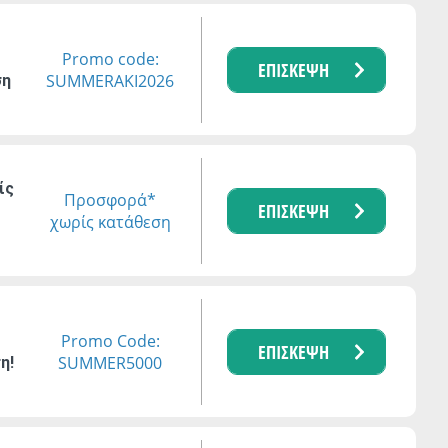
Promo code:
ΕΠΙΣΚΕΨΗ
SUMMERAKI2026
ση
ίς
Προσφορά*
ΕΠΙΣΚΕΨΗ
1
χωρίς κατάθεση
Promo Code:
ΕΠΙΣΚΕΨΗ
SUMMER5000
η!