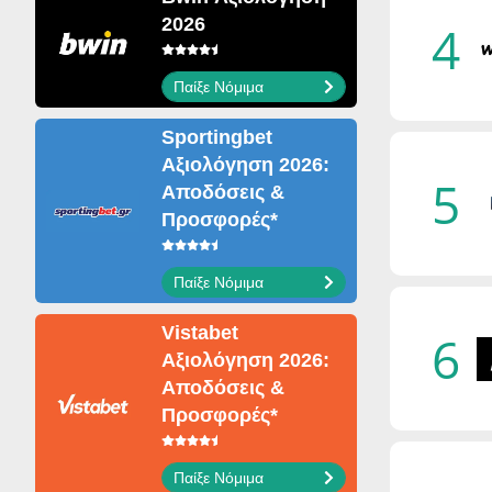
2026
4
Παίξε Νόμιμα
Sportingbet
Αξιολόγηση 2026:
5
Αποδόσεις &
Προσφορές*
Παίξε Νόμιμα
Vistabet
6
Αξιολόγηση 2026:
Αποδόσεις &
Προσφορές*
Παίξε Νόμιμα