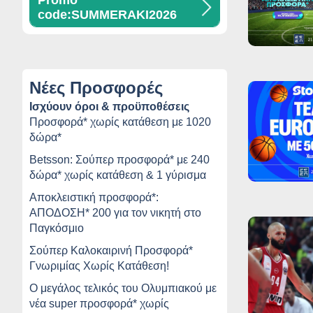
code:SUMMERAKI2026
Νέες Προσφορές
Ισχύουν όροι & προϋποθέσεις
Προσφορά* χωρίς κατάθεση με 1020
δώρα*
Betsson: Σούπερ προσφορά* με 240
δώρα* χωρίς κατάθεση & 1 γύρισμα
Αποκλειστική προσφορά*:
ΑΠΟΔΟΣΗ* 200 για τον νικητή στο
Παγκόσμιο
Σούπερ Καλοκαιρινή Προσφορά*
Γνωριμίας Χωρίς Κατάθεση!
O μεγάλος τελικός του Ολυμπιακού με
νέα super προσφορά* χωρίς