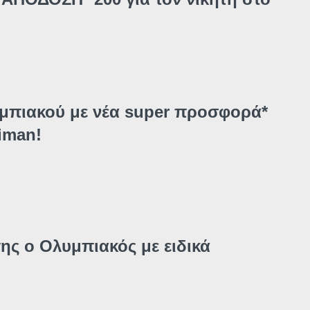
υμπιακού με νέα super προσφορά*
iman!
ης ο Ολυμπιακός με ειδικά