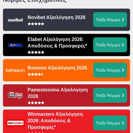
Novibet Αξιολόγηση 2026
Παίξε Νόμιμα
Elabet Αξιολόγηση 2026:
Παίξε Νόμιμα
Αποδόσεις & Προσφορές*
Betsson Αξιολόγηση 2026
Παίξε Νόμιμα
Pamestoixima Αξιολόγηση
Παίξε Νόμιμα
2026
Winmasters Αξιολόγηση
2026: Αποδόσεις &
Παίξε Νόμιμα
Προσφορές*