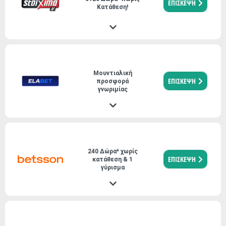
ΕΠΙΣΚΕΨΗ
Κατάθεση!
Μουντιαλική
ΕΠΙΣΚΕΨΗ
προσφορά
γνωριμίας
240 Δώρα* χωρίς
ΕΠΙΣΚΕΨΗ
κατάθεση & 1
γύρισμα