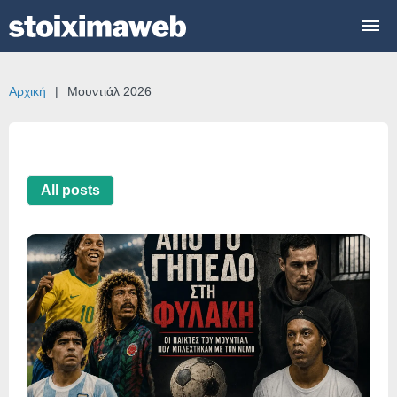
Αρχική
Μουντιάλ 2026
All posts