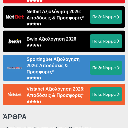
Netbet Αξιολόγηση 2026:
Παίξε Νόμιμα
Αποδόσεις & Προσφορές*
Bwin Αξιολόγηση 2026
Παίξε Νόμιμα
Sportingbet Αξιολόγηση
2026: Αποδόσεις &
Παίξε Νόμιμα
Προσφορές*
Vistabet Αξιολόγηση 2026:
Παίξε Νόμιμα
Αποδόσεις & Προσφορές*
ΆΡΘΡΑ