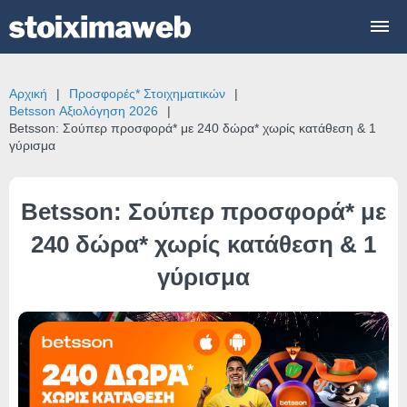
Αρχική
Προσφορές* Στοιχηματικών
Betsson Αξιολόγηση 2026
Betsson: Σούπερ προσφορά* με 240 δώρα* χωρίς κατάθεση & 1
γύρισμα
Betsson: Σούπερ προσφορά* με
240 δώρα* χωρίς κατάθεση & 1
γύρισμα