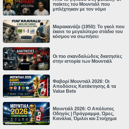
παίκτες του Μουντιάλ που
μπλέχτηκαν με τον νόμο
Μαρακανάζο (1950): Το γκολ που
έκανε το μεγαλύτερο στάδιο του
κόσμου να σιωπήσει
Οι πιο σκανδαλώδεις διαιτησίες
στην ιστορία των Μουντιάλ
Φαβορί Μουντιάλ 2026: Οι
Αποδόσεις Κατάκτησης & τα
Value Bets
Μουντιάλ 2026: Ο Απόλυτος
Οδηγός | Πρόγραμμα, Ώρες,
Κανάλια, Όμιλοι και Στοίχημα