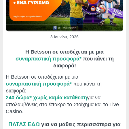
3 Ιουνίου, 2026
Η Betsson σε υποδέχεται με μια
συναρπαστική προσφορά*
που κάνει τη
διαφορά
!
Η Betsson σε υποδέχεται με μια
συναρπαστική προσφορά*
που κάνει τη
διαφορά:
240 δώρα* χωρίς καμία κατάθεση
για να
απολαμβάνεις στο έπακρο το Στοίχημα και το Live
Casino.
ΠΑΤΑΣ ΕΔΩ
για να μάθεις περισσότερα για