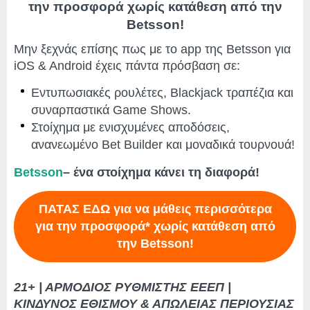
την προσφορά χωρίς κατάθεση από την
Betsson!
Μην ξεχνάς επίσης πως με το app της Betsson για
iOS & Android έχεις πάντα πρόσβαση σε:
Εντυπωσιακές ρουλέτες, Blackjack τραπέζια και
συναρπαστικά Game Shows.
Στοίχημα με ενισχυμένες αποδόσεις,
ανανεωμένο Bet Builder και μοναδικά τουρνουά!
Betsson
– ένα στοίχημα κάνει τη διαφορά!
ΠΑΤΑΣ
ΕΔΩ
για να μάθεις περισσότερα
για την προσφορά* χωρίς κατάθεση από
την Betsson!
21+ | ΑΡΜΟΔΙΟΣ ΡΥΘΜΙΣΤΗΣ ΕΕΕΠ |
ΚΙΝΔΥΝΟΣ ΕΘΙΣΜΟΥ & ΑΠΩΛΕΙΑΣ ΠΕΡΙΟΥΣΙΑΣ