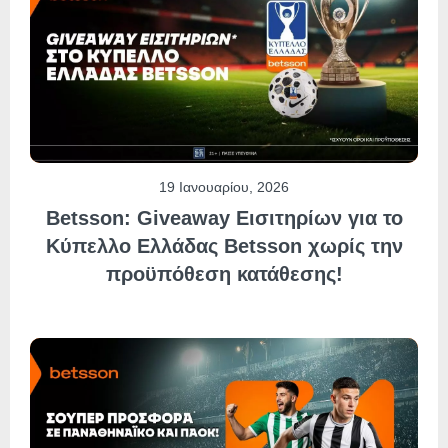
19 Ιανουαρίου, 2026
Betsson: Giveaway Εισιτηρίων για το
Κύπελλο Ελλάδας Betsson χωρίς την
προϋπόθεση κατάθεσης!