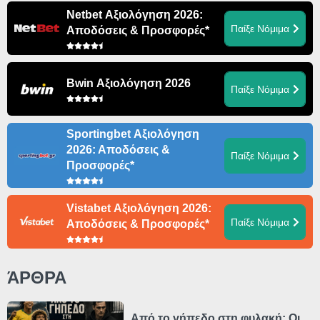
Netbet Αξιολόγηση 2026:
Παίξε Νόμιμα
Αποδόσεις & Προσφορές*
Bwin Αξιολόγηση 2026
Παίξε Νόμιμα
Sportingbet Αξιολόγηση
2026: Αποδόσεις &
Παίξε Νόμιμα
Προσφορές*
Vistabet Αξιολόγηση 2026:
Παίξε Νόμιμα
Αποδόσεις & Προσφορές*
ΆΡΘΡΑ
Από το γήπεδο στη φυλακή: Οι