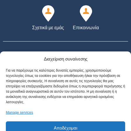
Σχετικά με εμάς
Επικοινωνία
Διαχείριση συναίνεσης
Για να παρέχουμε τις καλύτερες δυνατές εμπειρίες, χρησιμοποιούμε
21+ | ΑΡΜΟΔΙΟΣ ΡΥΘΜΙΣΤΗΣ ΕΕΕΠ | ΚΙΝΔΥΝΟΣ ΕΘΙΣΜΟΥ & ΑΠΩΛΕΙΑΣ
τεχνολογίες όπως τα cookies για την αποθήκευση ή/και την πρόσβαση σε
ΠΕΡΙΟΥΣΙΑΣ | ΕΟΠΑΕ – ΓΡΑΜΜΗ ΣΥΜΒΟΥΛΕΥΤΙΚΗΣ: 1114 | ΠΑΙΞΕ
πληροφορίες συσκευής. Η συναίνεση σε αυτές τις τεχνολογίες θα μας
ΥΠΕΥΘΥΝΑ | *Για όλες τις Προσφορές: Ισχύουν όροι και προϋποθέσεις
επιτρέψει να επεξεργαζόμαστε δεδομένα όπως η συμπεριφορά περιήγησης ή
τα μοναδικά αναγνωριστικά σε αυτόν τον ιστότοπο. Η μη συναίνεση ή η
ανάκληση της συναίνεσης ενδέχεται να επηρεάσει αρνητικά ορισμένες
λειτουργίες.
Manage services
Πολιτική Απορρήτου | StoiximaWeb
Όροι Χρήσης & Χρήση Cookies | StoiximaWeb
Αποδέχομαι