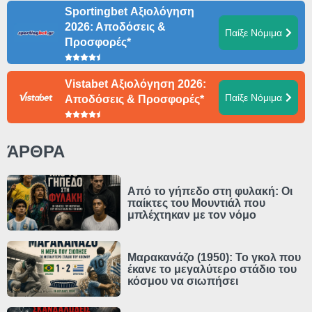
Sportingbet Αξιολόγηση
2026: Αποδόσεις &
Παίξε Νόμιμα
Προσφορές*
Vistabet Αξιολόγηση 2026:
Παίξε Νόμιμα
Αποδόσεις & Προσφορές*
ΆΡΘΡΑ
Από το γήπεδο στη φυλακή: Οι
παίκτες του Μουντιάλ που
μπλέχτηκαν με τον νόμο
Μαρακανάζο (1950): Το γκολ που
έκανε το μεγαλύτερο στάδιο του
κόσμου να σιωπήσει