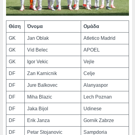
Θέση
Όνομα
Ομάδα
GK
Jan Oblak
Atletico Madrid
GK
Vid Belec
APOEL
GK
Igor Vekic
Vejle
DF
Zan Karnicnik
Celje
DF
Jure Balkovec
Alanyaspor
DF
Miha Blazic
Lech Poznan
DF
Jaka Bijol
Udinese
DF
Erik Janza
Gornik Zabrze
DF
Petar Stojanovic
Sampdoria