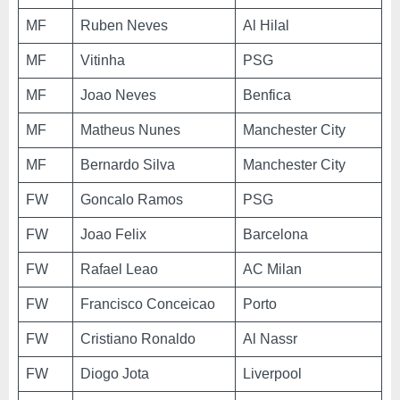
MF
Ruben Neves
Al Hilal
MF
Vitinha
PSG
MF
Joao Neves
Benfica
MF
Matheus Nunes
Manchester City
MF
Bernardo Silva
Manchester City
FW
Goncalo Ramos
PSG
FW
Joao Felix
Barcelona
FW
Rafael Leao
AC Milan
FW
Francisco Conceicao
Porto
FW
Cristiano Ronaldo
Al Nassr
FW
Diogo Jota
Liverpool