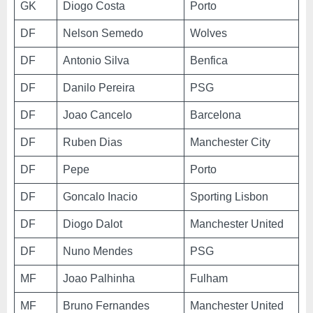
GK
Diogo Costa
Porto
DF
Nelson Semedo
Wolves
DF
Antonio Silva
Benfica
DF
Danilo Pereira
PSG
DF
Joao Cancelo
Barcelona
DF
Ruben Dias
Manchester City
DF
Pepe
Porto
DF
Goncalo Inacio
Sporting Lisbon
DF
Diogo Dalot
Manchester United
DF
Nuno Mendes
PSG
MF
Joao Palhinha
Fulham
MF
Bruno Fernandes
Manchester United