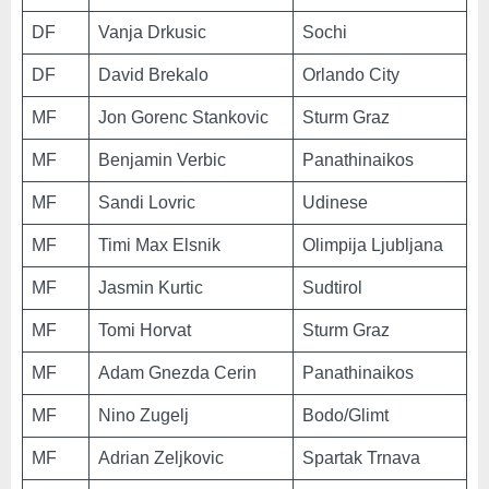
DF
Vanja Drkusic
Sochi
DF
David Brekalo
Orlando City
MF
Jon Gorenc Stankovic
Sturm Graz
MF
Benjamin Verbic
Panathinaikos
MF
Sandi Lovric
Udinese
MF
Timi Max Elsnik
Olimpija Ljubljana
MF
Jasmin Kurtic
Sudtirol
MF
Tomi Horvat
Sturm Graz
MF
Adam Gnezda Cerin
Panathinaikos
MF
Nino Zugelj
Bodo/Glimt
MF
Adrian Zeljkovic
Spartak Trnava