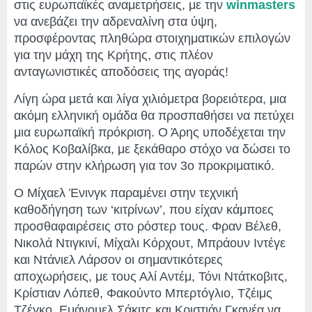
στις ευρωπαϊκές αναμετρήσεις, με την
winmasters
να ανεβάζει την αδρεναλίνη στα ύψη,
προσφέροντας πληθώρα στοιχηματικών επιλογών
για την μάχη της Κρήτης, στις πλέον
ανταγωνιστικές αποδόσεις της αγοράς!
Λίγη ώρα μετά και λίγα χιλιόμετρα βορειότερα, μια
ακόμη ελληνική ομάδα θα προσπαθήσει να πετύχει
μια ευρωπαϊκή πρόκριση. Ο Άρης υποδέχεται την
Κόλος Κοβαλίβκα, με ξεκάθαρο στόχο να δώσει το
παρών στην κλήρωση για τον 3ο προκριματικό.
Ο Μίχαελ Ένινγκ παραμένει στην τεχνική
καθοδήγηση των ‘κιτρίνων’, που είχαν κάμποες
προσθαφαιρέσεις στο ρόστερ τους. Φραν Βέλεθ,
Νικολά Ντιγκινί, Μίχαλι Κόρχουτ, Μπράουν Ιντέγε
και Ντάνιελ Λάρσον οι σημαντικότερες
αποχωρήσεις, με τους Αλί Αντέμ, Τόνι Ντάτκοβιτς,
Κρίστιαν Λόπεθ, Φακούντο Μπερτόγλιο, Τζέιμς
Τζέγκο, Εμάνουελ Σάκιτς και Κριστιάν Γκανέα να