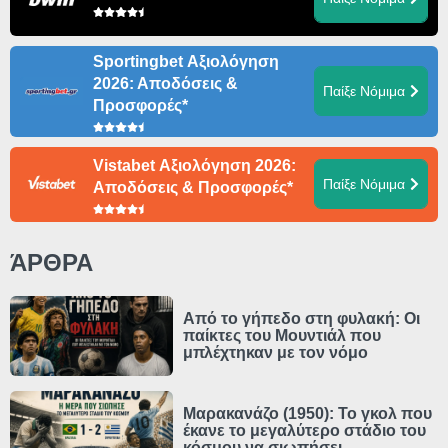
Sportingbet Αξιολόγηση
2026: Αποδόσεις &
Παίξε Νόμιμα
Προσφορές*
Vistabet Αξιολόγηση 2026:
Παίξε Νόμιμα
Αποδόσεις & Προσφορές*
ΆΡΘΡΑ
Από το γήπεδο στη φυλακή: Οι
παίκτες του Μουντιάλ που
μπλέχτηκαν με τον νόμο
Μαρακανάζο (1950): Το γκολ που
έκανε το μεγαλύτερο στάδιο του
κόσμου να σιωπήσει