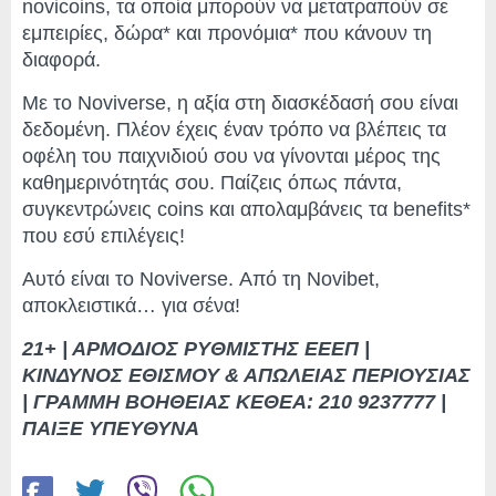
novicoins, τα οποία μπορούν να μετατραπούν σε
εμπειρίες, δώρα* και προνόμια* που κάνουν τη
διαφορά.
Με το Noviverse, η αξία στη διασκέδασή σου είναι
δεδομένη. Πλέον έχεις έναν τρόπο να βλέπεις τα
οφέλη του παιχνιδιού σου να γίνονται μέρος της
καθημερινότητάς σου. Παίζεις όπως πάντα,
συγκεντρώνεις coins και απολαμβάνεις τα benefits*
που εσύ επιλέγεις!
Αυτό είναι το Noviverse. Από τη Novibet,
αποκλειστικά… για σένα!
21+ | ΑΡΜΟΔΙΟΣ ΡΥΘΜΙΣΤΗΣ ΕΕΕΠ |
ΚΙΝΔΥΝΟΣ ΕΘΙΣΜΟΥ & ΑΠΩΛΕΙΑΣ ΠΕΡΙΟΥΣΙΑΣ
| ΓΡΑΜΜΗ ΒΟΗΘΕΙΑΣ ΚΕΘΕΑ: 210 9237777 |
ΠΑΙΞΕ ΥΠΕΥΘΥΝΑ