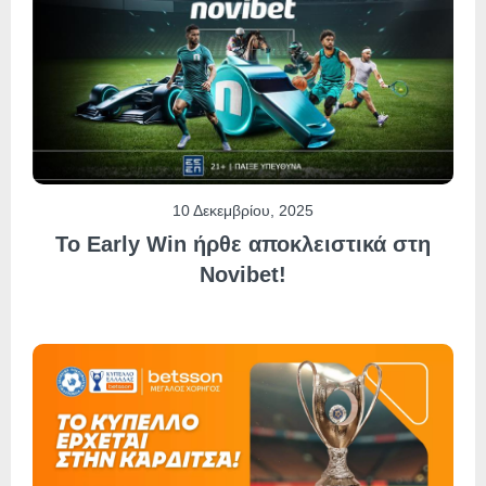
10 Δεκεμβρίου, 2025
Το Early Win ήρθε αποκλειστικά στη
Novibet!