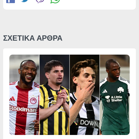
ΣΧΕΤΙΚΑ ΑΡΘΡΑ