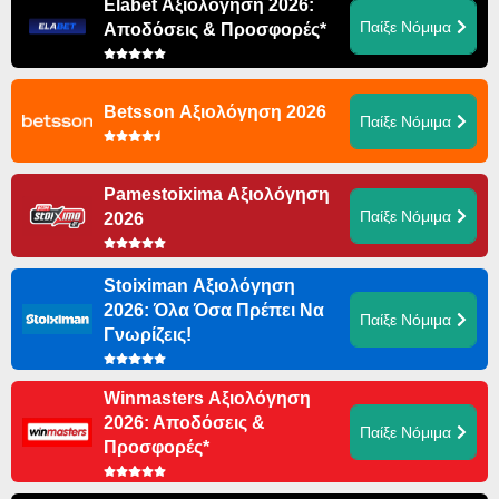
Elabet Αξιολόγηση 2026:
Παίξε Νόμιμα
Αποδόσεις & Προσφορές*
Betsson Αξιολόγηση 2026
Παίξε Νόμιμα
Pamestoixima Αξιολόγηση
Παίξε Νόμιμα
2026
Stoiximan Αξιολόγηση
2026: Όλα Όσα Πρέπει Να
Παίξε Νόμιμα
Γνωρίζεις!
Winmasters Αξιολόγηση
2026: Αποδόσεις &
Παίξε Νόμιμα
Προσφορές*