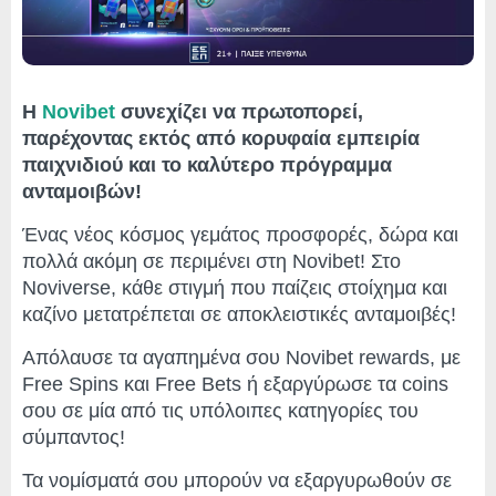
H
Novibet
συνεχίζει να πρωτοπορεί,
παρέχοντας εκτός από κορυφαία εμπειρία
παιχνιδιού και το καλύτερο πρόγραμμα
ανταμοιβών!
Ένας νέος κόσμος γεμάτος προσφορές, δώρα και
πολλά ακόμη σε περιμένει στη Novibet! Στο
Noviverse, κάθε στιγμή που παίζεις στοίχημα και
καζίνο μετατρέπεται σε αποκλειστικές ανταμοιβές!
Απόλαυσε τα αγαπημένα σου Novibet rewards, με
Free Spins και Free Bets ή εξαργύρωσε τα coins
σου σε μία από τις υπόλοιπες κατηγορίες του
σύμπαντος!
Τα νομίσματά σου μπορούν να εξαργυρωθούν σε