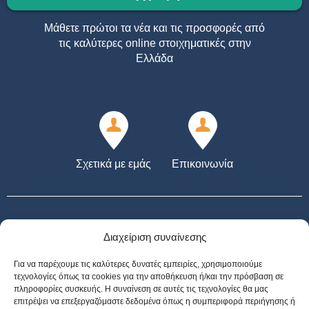
Μάθετε πρώτοι τα νέα και τις προσφορές από
τις καλύτερες online στοιχηματικές στην
Ελλάδα
Σχετικά με εμάς
Επικοινωνία
Διαχείριση συναίνεσης
Για να παρέχουμε τις καλύτερες δυνατές εμπειρίες, χρησιμοποιούμε
21+ | ΑΡΜΟΔΙΟΣ ΡΥΘΜΙΣΤΗΣ ΕΕΕΠ | ΚΙΝΔΥΝΟΣ ΕΘΙΣΜΟΥ & ΑΠΩΛΕΙΑΣ
τεχνολογίες όπως τα cookies για την αποθήκευση ή/και την πρόσβαση σε
ΠΕΡΙΟΥΣΙΑΣ | ΕΟΠΑΕ – ΓΡΑΜΜΗ ΣΥΜΒΟΥΛΕΥΤΙΚΗΣ: 1114 | ΠΑΙΞΕ
πληροφορίες συσκευής. Η συναίνεση σε αυτές τις τεχνολογίες θα μας
ΥΠΕΥΘΥΝΑ | *Για όλες τις Προσφορές: Ισχύουν όροι και προϋποθέσεις
επιτρέψει να επεξεργαζόμαστε δεδομένα όπως η συμπεριφορά περιήγησης ή