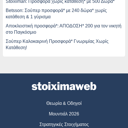
Stoiximan: Προσφορά χωρίς κατάθεση* με 500 Δώρα*
Betsson: Σούπερ προσφορά* με 240 δώρα* χωρίς
κατάθεση & 1 γύρισμα
Αποκλειστική προσφορά*: ΑΠΟΔΟΣΗ* 200 για τον νικητή
στο Παγκόσμιο
Σούπερ Καλοκαιρινή Προσφορά* Γνωριμίας Χωρίς
Κατάθεση!
Θεωρία & Οδηγοί
Μουντιάλ 2026
Στρατηγικές Στοιχήματος