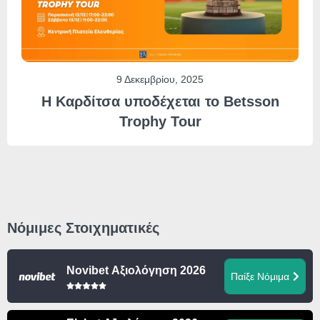
9 Δεκεμβρίου, 2025
Η Καρδίτσα υποδέχεται το Betsson
Trophy Tour
Νόμιμες Στοιχηματικές
Novibet Αξιολόγηση 2026
Παίξε Νόμιμα