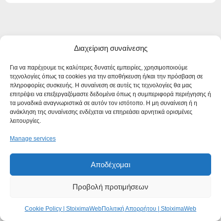
ΣΧΕΤΙΚΑ ΑΡΘΡΑ
Διαχείριση συναίνεσης
Για να παρέχουμε τις καλύτερες δυνατές εμπειρίες, χρησιμοποιούμε
τεχνολογίες όπως τα cookies για την αποθήκευση ή/και την πρόσβαση σε
πληροφορίες συσκευής. Η συναίνεση σε αυτές τις τεχνολογίες θα μας
επιτρέψει να επεξεργαζόμαστε δεδομένα όπως η συμπεριφορά περιήγησης ή
τα μοναδικά αναγνωριστικά σε αυτόν τον ιστότοπο. Η μη συναίνεση ή η
ανάκληση της συναίνεσης ενδέχεται να επηρεάσει αρνητικά ορισμένες
λειτουργίες.
Manage services
Αποδέχομαι
Προβολή προτιμήσεων
Cookie Policy | StoiximaWeb
Πολιτική Απορρήτου | StoiximaWeb
27 Μαρτίου, 2026