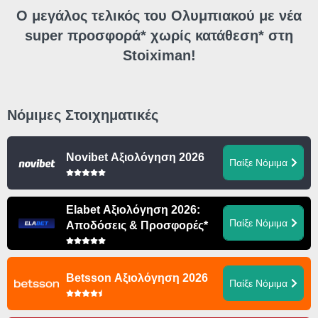
O μεγάλος τελικός του Ολυμπιακού με νέα
super προσφορά* χωρίς κατάθεση* στη
Stoiximan!
Νόμιμες Στοιχηματικές
Novibet Αξιολόγηση 2026
Παίξε Νόμιμα
Elabet Αξιολόγηση 2026:
Παίξε Νόμιμα
Αποδόσεις & Προσφορές*
Betsson Αξιολόγηση 2026
Παίξε Νόμιμα