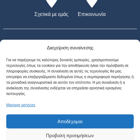
Σχετικά με εμάς
Επικοινωνία
Διαχείριση συναίνεσης
Για να παρέχουμε τις καλύτερες δυνατές εμπειρίες, χρησιμοποιούμε
21+ | ΑΡΜΟΔΙΟΣ ΡΥΘΜΙΣΤΗΣ ΕΕΕΠ | ΚΙΝΔΥΝΟΣ ΕΘΙΣΜΟΥ & ΑΠΩΛΕΙΑΣ
τεχνολογίες όπως τα cookies για την αποθήκευση ή/και την πρόσβαση σε
ΠΕΡΙΟΥΣΙΑΣ | ΕΟΠΑΕ – ΓΡΑΜΜΗ ΣΥΜΒΟΥΛΕΥΤΙΚΗΣ: 1114 | ΠΑΙΞΕ
πληροφορίες συσκευής. Η συναίνεση σε αυτές τις τεχνολογίες θα μας
ΥΠΕΥΘΥΝΑ | *Για όλες τις Προσφορές: Ισχύουν όροι και προϋποθέσεις
επιτρέψει να επεξεργαζόμαστε δεδομένα όπως η συμπεριφορά περιήγησης ή
τα μοναδικά αναγνωριστικά σε αυτόν τον ιστότοπο. Η μη συναίνεση ή η
ανάκληση της συναίνεσης ενδέχεται να επηρεάσει αρνητικά ορισμένες
λειτουργίες.
Manage services
Πολιτική Απορρήτου | StoiximaWeb
Όροι Χρήσης & Χρήση Cookies | StoiximaWeb
Αποδέχομαι
Υπεύθυνος Στοιχηματισμός
Προβολή προτιμήσεων