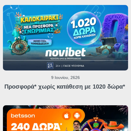
9 Ιουνίου, 2626
Προσφορά* χωρίς κατάθεση με 1020 δώρα*