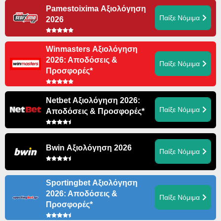
Pamestoixima Αξιολόγηση
Παίξε Νόμιμα
2026
Winmasters Αξιολόγηση
2026: Αποδόσεις &
Παίξε Νόμιμα
Προσφορές*
Netbet Αξιολόγηση 2026:
Παίξε Νόμιμα
Αποδόσεις & Προσφορές*
Bwin Αξιολόγηση 2026
Παίξε Νόμιμα
Sportingbet Αξιολόγηση
2026: Αποδόσεις &
Παίξε Νόμιμα
Προσφορές*