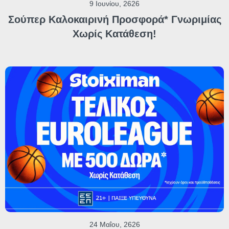
9 Ιουνίου, 2626
Σούπερ Καλοκαιρινή Προσφορά* Γνωριμίας
Χωρίς Κατάθεση!
24 Μαΐου, 2626