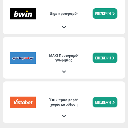
ΕΠΙΣΚΕΨΗ
Giga προσφορά*
MAXI Προσφορά*
ΕΠΙΣΚΕΨΗ
γνωριμίας
Έπικ προσφορά*
ΕΠΙΣΚΕΨΗ
χωρίς κατάθεση