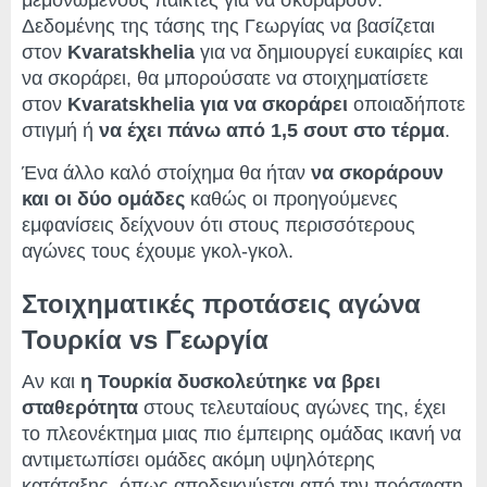
Δεδομένης της τάσης της Γεωργίας να βασίζεται
στον
Kvaratskhelia
για να δημιουργεί ευκαιρίες και
να σκοράρει, θα μπορούσατε να στοιχηματίσετε
στον
Kvaratskhelia για να σκοράρει
οποιαδήποτε
στιγμή ή
να έχει πάνω από 1,5 σουτ στο τέρμα
.
Ένα άλλο καλό στοίχημα θα ήταν
να σκοράρουν
και οι δύο ομάδες
καθώς οι προηγούμενες
εμφανίσεις δείχνουν ότι στους περισσότερους
αγώνες τους έχουμε γκολ-γκολ.
Στοιχηματικές προτάσεις αγώνα
Τουρκία vs Γεωργία
Αν και
η Τουρκία δυσκολεύτηκε να βρει
σταθερότητα
στους τελευταίους αγώνες της, έχει
το πλεονέκτημα μιας πιο έμπειρης ομάδας ικανή να
αντιμετωπίσει ομάδες ακόμη υψηλότερης
κατάταξης, όπως αποδεικνύεται από την πρόσφατη