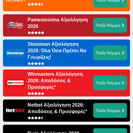
Παίξε Νόμιμα
Pamestoixima Αξιολόγηση
Παίξε Νόμιμα
2026
Stoiximan Αξιολόγηση
2026: Όλα Όσα Πρέπει Να
Παίξε Νόμιμα
Γνωρίζεις!
Winmasters Αξιολόγηση
2026: Αποδόσεις &
Παίξε Νόμιμα
Προσφορές*
Netbet Αξιολόγηση 2026:
Παίξε Νόμιμα
Αποδόσεις & Προσφορές*