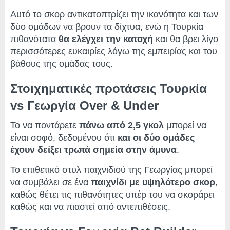
Αυτό το σκορ αντικατοπτρίζει την ικανότητα και των
δύο ομάδων να βρουν τα δίχτυα, ενώ η Τουρκία
πιθανότατα
θα ελέγχει την κατοχή
και θα βρει λίγο
περισσότερες ευκαιρίες λόγω της εμπειρίας και του
βάθους της ομάδας τους.
Στοιχηματικές προτάσεις Τουρκία
vs Γεωργία Over & Under
Το να ποντάρετε
πάνω από 2,5 γκολ
μπορεί να
είναι σοφό, δεδομένου ότι
και οι δύο ομάδες
έχουν δείξει τρωτά σημεία στην άμυνα
.
Το επιθετικό στυλ παιχνιδιού της Γεωργίας μπορεί
να συμβάλει σε ένα
παιχνίδι με υψηλότερο σκορ
,
καθώς θέτει τις πιθανότητες υπέρ του να σκοράρει
καθώς και να πιαστεί από αντεπιθέσεις.