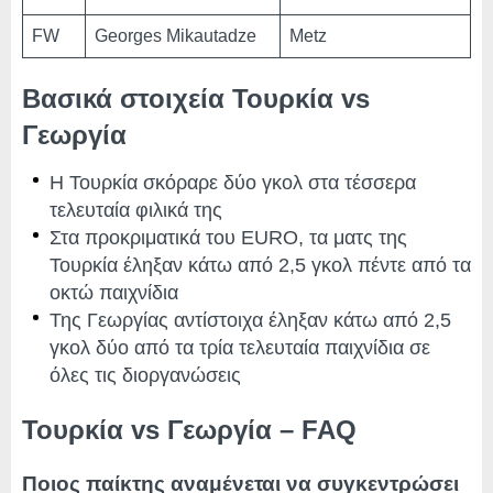
FW
Georges Mikautadze
Metz
Βασικά στοιχεία Τουρκία vs
Γεωργία
Η Τουρκία σκόραρε δύο γκολ στα τέσσερα
τελευταία φιλικά της
Στα προκριματικά του EURO, τα ματς της
Τουρκία έληξαν κάτω από 2,5 γκολ πέντε από τα
οκτώ παιχνίδια
Της Γεωργίας αντίστοιχα έληξαν κάτω από 2,5
γκολ δύο από τα τρία τελευταία παιχνίδια σε
όλες τις διοργανώσεις
Τουρκία vs Γεωργία – FAQ
Ποιος παίκτης αναμένεται να συγκεντρώσει