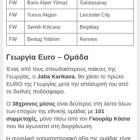
FW
Baris Alper Yilmaz
Galatasaray
FW
Yunus Akgun
Leicester City
FW
Semih Kilicsoy
Beşiktaş
FW
Bertug Yildirim
Rennes
Γεωργία Euro – Ομάδα
Ένας από τους σπουδαιότερους παίκτες της
Γεωργίας, ο
Jaba Kankava
, θα χάσει το πρώτο
EURO της Γεωργίας μετά την απόσυρσή του από
το διεθνές ποδόσφαιρο.
Ο
38χρονος μέσος
είναι δεύτερος στη λίστα όλων
των εποχών της εθνικής ομάδας με
101
συμμετοχές
, μόνο πίσω από τον
Γκουράμ Κάσια
που θα αγωνιστεί στη διοργάνωση.
Η συνολική χρηματιστηριακή αξία της ομάδας είναι