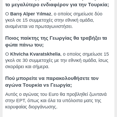
το μεγαλύτερο ενδιαφέρον για την Τουρκία;
Ο
Barış Alper Yılmaz
, ο οποίος σημείωσε δύο
γκολ σε 15 συμμετοχές στην εθνική ομάδα,
αναμένεται να πρωταγωνιστήσει.
Ποιος παίκτης της Γεωργίας θα τραβήξει τα
φώτα πάνω του;
Ο
Khvicha Kvaratskhelia
, ο οποίος σημείωσε 15
γκολ σε 30 συμμετοχές με την εθνική ομάδα, ίσως
σκοράρει και σήμερα.
Πού μπορείτε να παρακολουθήσετε τον
αγώνα Τουρκία vs Γεωργία;
Αυτός ο αγώνας του Euro θα προβληθεί ζωντανά
στην ΕΡΤ, όπως και όλα τα υπόλοιπα ματς της
κορυφαίας διοργάνωσης.