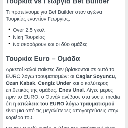
Τουρκία vs Γεωργία Bet Builder
Τι προτείνουμε για Bet Builder στον αγώνα
Τουρκίας εναντίον Γεωργίας;
Over 2,5 γκολ
Νίκη Τουρκίας
Να σκοράρουν και οι δύο ομάδες
Τουρκία Euro – Ομάδα
Αρκετοί καλοί παίκτες δεν βρίσκονται σε αυτό το
EURO λόγω τραυματισμών: οι
Caglar Soyuncu
,
Ozan Kabak
,
Cengiz Under
και ο καλύτερος
επιθετικός της ομάδας,
Enes Unal
. Λίγες μέρες
πριν το EURO, ο Ουνάλ ανέβασε στα social media
ότι η
απώλεια του EURO λόγω τραυματισμού
είναι μια από τις μεγαλύτερες απογοητεύσεις στην
καριέρα του.