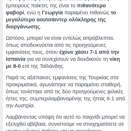
έμπειρους παίκτες της είναι το
πιθανότερο
φαβορί
, ενώ η
Γεωργία
παραμένει πιθανώς
το
μεγαλύτερο αουτσάιντερ ολόκληρης της
διοργάνωσης
.
Ωστόσο, μπορεί να είναι εντελώς απρόβλεπτοι,
όπως αποδεικνύεται από τις προηγούμενες
εμφανίσεις τους, όπου
έχουν χάσει 7-1 από την
Ισπανία
για να συνεχίσουν να διεκδικούν τη
νίκη
με 8-0
επί της Ταϊλάνδης.
Παρά τις αξιέπαινες εμφανίσεις της Τουρκίας στα
προκριματικά, αγωνίστηκε να παραμείνει σταθερή,
όπως τονίστηκε από τις δύο προηγούμενες φιλικές
ήττες της, συμπεριλαμβανομένης της ήττας 6-1 από
την Αυστρία.
Λαμβάνοντας υπόψη ότι αυτό το παιχνίδι μπορεί να
εξελιχθεί αβέβαια, συνιστούμε να στοιχηματίσετε σε
μεμονωμένους παίκτες για να σκοράρουν.