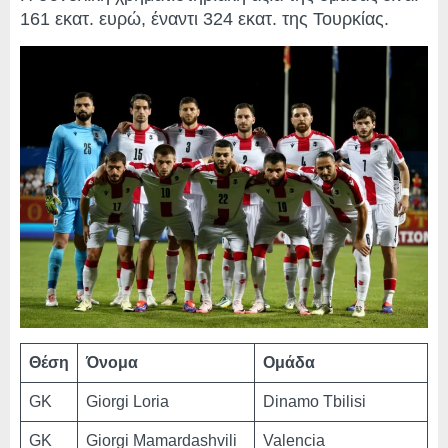
161 εκατ. ευρώ, έναντι 324 εκατ. της Τουρκίας.
Θέση
Όνομα
Ομάδα
GK
Giorgi Loria
Dinamo Tbilisi
GK
Giorgi Mamardashvili
Valencia