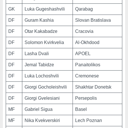
GK
Luka Gugeshashvili
Qarabag
DF
Guram Kashia
Slovan Bratislava
DF
Otar Kakabadze
Cracovia
DF
Solomon Kvirkvelia
Al-Okhdood
DF
Lasha Dvali
APOEL
DF
Jemal Tabidze
Panaitolikos
DF
Luka Lochoshvili
Cremonese
DF
Giorgi Gocholeishvili
Shakhtar Donetsk
DF
Giorgi Gvelesiani
Persepolis
MF
Gabriel Sigua
Basel
MF
Nika Kvekverskiri
Lech Poznan