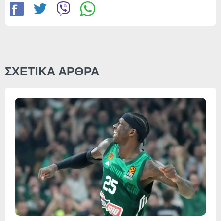
ΣΧΕΤΙΚΑ ΑΡΘΡΑ