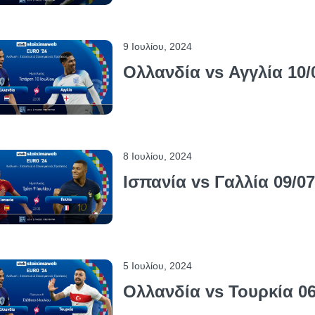
9 Ιουλίου, 2024
Ολλανδία vs Αγγλία 10/
8 Ιουλίου, 2024
Ισπανία vs Γαλλία 09/0
5 Ιουλίου, 2024
Ολλανδία vs Τουρκία 06