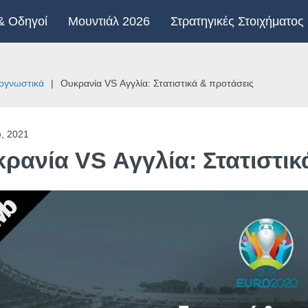
& Οδηγοί
Μουντιάλ 2026
Στρατηγικές Στοιχήματος
ογνωστικά
Ουκρανία VS Αγγλία: Στατιστικά & προτάσεις
υ, 2021
ρανία VS Αγγλία: Στατιστικ