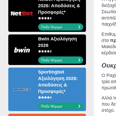
διεξαχ
2026: Αποδόσεις &
Σκωτία
Προσφορές*
αντιπά
παιχνί
Παίξε Νόμιμα
Επιθυμ
Bwin Αξιολόγηση
στα
πρ
2026
Μακεδο
κέρδισ
Παίξε Νόμιμα
Ουκρ
Sportingbet
Ο Ραχί
Αξιολόγηση 2026:
τρία α
Αποδόσεις &
πρωτά
Προσφορές*
Αλλά τ
που δε
Παίξε Νόμιμα
στόχο.