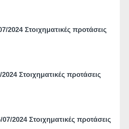
07/2024 Στοιχηματικές προτάσεις
7/2024 Στοιχηματικές προτάσεις
/07/2024 Στοιχηματικές προτάσεις