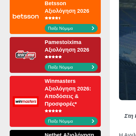
Betsson
Αξιολόγηση 2026
Παίξε Νόμιμα
Pamestoixima
Αξιολόγηση 2026
Παίξε Νόμιμα
Winmasters
Αξιολόγηση 2026:
Αποδόσεις &
Προσφορές*
Στη 
Παίξε Νόμιμα
Η Αγγλ
Netbet Αξιολόγηση