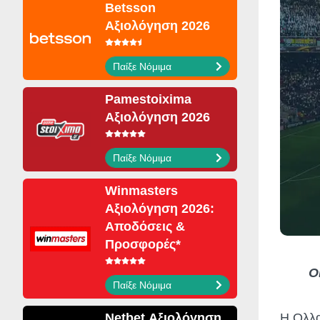
Betsson
Αξιολόγηση 2026
Παίξε Νόμιμα
Pamestoixima
Αξιολόγηση 2026
Παίξε Νόμιμα
Winmasters
Αξιολόγηση 2026:
Αποδόσεις &
Προσφορές*
Ο
Παίξε Νόμιμα
Η Ολλ
Netbet Αξιολόγηση