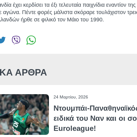
νδία έχει κερδίσει τα έξι τελευταία παιχνίδια εναντίον τ
ε αγώνα. Πέντε φορές μάλιστα σκόραρε τουλάχιστον τρεις
λανδών ήρθε σε φιλικό τον Μάιο του 1990.
ΙΚΑ ΑΡΘΡΑ
24 Μαρτίου, 2026
Ντουμπάι-Παναθηναϊκός:
ειδικά του Ναν και οι 
Euroleague!