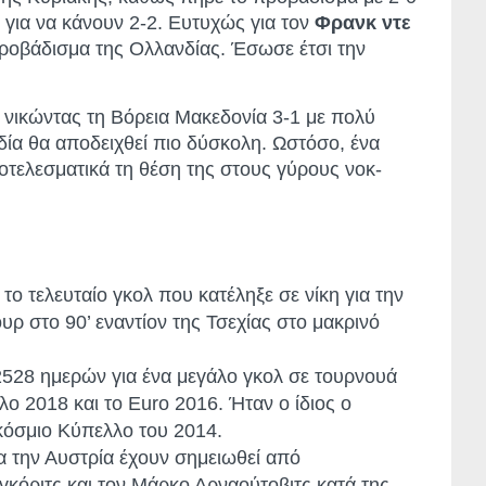
 για να κάνουν 2-2. Ευτυχώς για τον
Φρανκ ντε
ροβάδισμα της Ολλανδίας. Έσωσε έτσι την
, νικώντας τη Βόρεια Μακεδονία 3-1 με πολύ
νδία θα αποδειχθεί πιο δύσκολη. Ωστόσο, ένα
οτελεσματικά τη θέση της στους γύρους νοκ-
το τελευταίο γκολ που κατέληξε σε νίκη για την
ρ στο 90’ εναντίον της Τσεχίας στο μακρινό
2528 ημερών για ένα μεγάλο γκολ σε τουρνουά
ο 2018 και το Euro 2016. Ήταν ο ίδιος ο
κόσμιο Κύπελλο του 2014.
 την Αυστρία έχουν σημειωθεί από
κόριτς και τον Μάρκο Αρναούτοβιτς κατά της