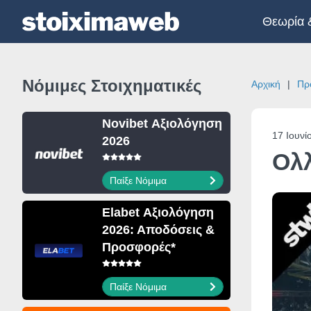
Θεωρία 
Νόμιμες Στοιχηματικές
Αρχική
Πρ
Novibet Αξιολόγηση
17 Ιουνί
2026
Ολλ
Παίξε Νόμιμα
Elabet Αξιολόγηση
2026: Αποδόσεις &
Προσφορές*
Παίξε Νόμιμα