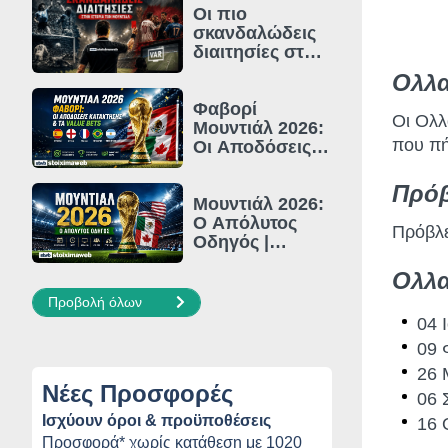
κόσμου να
Οι πιο
σιωπήσει
σκανδαλώδεις
διαιτησίες στην
ιστορία των
Ολλα
Μουντιάλ
Φαβορί
Οι Ολλ
Μουντιάλ 2026:
που πή
Οι Αποδόσεις
Κατάκτησης &
τα Value Bets
Πρό
Μουντιάλ 2026:
Ο Απόλυτος
Πρόβλε
Οδηγός |
Πρόγραμμα,
Ολλα
Ώρες, Κανάλια,
Όμιλοι και
Προβολή όλων
Στοίχημα
04 
09 
26 
Νέες Προσφορές
06 
Ισχύουν όροι & προϋποθέσεις
16 
Προσφορά* χωρίς κατάθεση με 1020