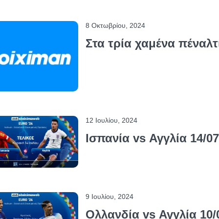
8 Οκτωβρίου, 2024
Στα τρία χαμένα πέναλτι
12 Ιουλίου, 2024
Ισπανία vs Αγγλία 14/0
9 Ιουλίου, 2024
Ολλανδία vs Αγγλία 10/