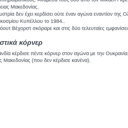
ειας Μακεδονίας.
υστρία δεν έχει κερδίσει ούτε έναν αγώνα εναντίον της Ο
κοσμίου Κυπέλλου το 1984..
όουτ Βέχορστ σκόραρε και στις δύο τελευταίες εμφανίσει
ιστικά κόρνερ
νδία κέρδισε πέντε κόρνερ στον αγώνα με την Ουκρανία,
ς Μακεδονίας (που δεν κέρδισε κανένα).