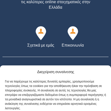
τις καλύτερες online στοιχηματικές στην
Ελλάδα
Σχετικά με εμάς
Επικοινωνία
Διαχείριση συναίνεσης
Για να παρέχουμε τις καλύτερες δυνατές εμπειρίες, χρησιμοποιούμε
21+ | ΑΡΜΟΔΙΟΣ ΡΥΘΜΙΣΤΗΣ ΕΕΕΠ | ΚΙΝΔΥΝΟΣ ΕΘΙΣΜΟΥ & ΑΠΩΛΕΙΑΣ
τεχνολογίες όπως τα cookies για την αποθήκευση ή/και την πρόσβαση σε
ΠΕΡΙΟΥΣΙΑΣ | ΕΟΠΑΕ – ΓΡΑΜΜΗ ΣΥΜΒΟΥΛΕΥΤΙΚΗΣ: 1114 | ΠΑΙΞΕ
πληροφορίες συσκευής. Η συναίνεση σε αυτές τις τεχνολογίες θα μας
ΥΠΕΥΘΥΝΑ | *Για όλες τις Προσφορές: Ισχύουν όροι και προϋποθέσεις
επιτρέψει να επεξεργαζόμαστε δεδομένα όπως η συμπεριφορά περιήγησης ή
τα μοναδικά αναγνωριστικά σε αυτόν τον ιστότοπο. Η μη συναίνεση ή η
ανάκληση της συναίνεσης ενδέχεται να επηρεάσει αρνητικά ορισμένες
λειτουργίες.