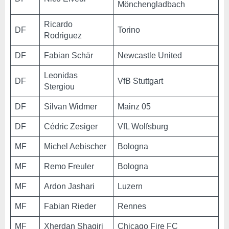
Mönchengladbach
Ricardo
DF
Torino
Rodriguez
DF
Fabian Schär
Newcastle United
Leonidas
DF
VfB Stuttgart
Stergiou
DF
Silvan Widmer
Mainz 05
DF
Cédric Zesiger
VfL Wolfsburg
MF
Michel Aebischer
Bologna
MF
Remo Freuler
Bologna
MF
Ardon Jashari
Luzern
MF
Fabian Rieder
Rennes
MF
Xherdan Shaqiri
Chicago Fire FC