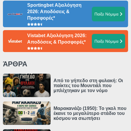
Sportingbet Αξιολόγηση
2026: Αποδόσεις &
Παίξε Νόμιμα
Προσφορές*
Vistabet Αξιολόγηση 2026:
Παίξε Νόμιμα
Αποδόσεις & Προσφορές*
ΆΡΘΡΑ
Από το γήπεδο στη φυλακή: Οι
παίκτες του Μουντιάλ που
μπλέχτηκαν με τον νόμο
Μαρακανάζο (1950): Το γκολ που
έκανε το μεγαλύτερο στάδιο του
κόσμου να σιωπήσει