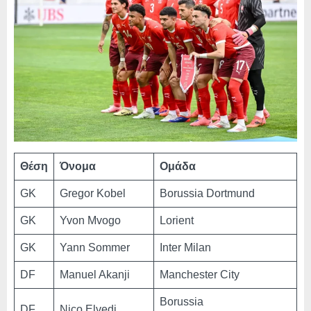
Θέση
Όνομα
Ομάδα
GK
Gregor Kobel
Borussia Dortmund
GK
Yvon Mvogo
Lorient
GK
Yann Sommer
Inter Milan
DF
Manuel Akanji
Manchester City
Borussia
DF
Nico Elvedi