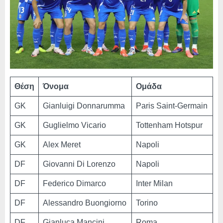
Θέση
Όνομα
Ομάδα
GK
Gianluigi Donnarumma
Paris Saint-Germain
GK
Guglielmo Vicario
Tottenham Hotspur
GK
Alex Meret
Napoli
DF
Giovanni Di Lorenzo
Napoli
DF
Federico Dimarco
Inter Milan
DF
Alessandro Buongiorno
Torino
DF
Gianluca Mancini
Roma