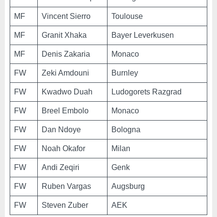
MF
Vincent Sierro
Toulouse
MF
Granit Xhaka
Bayer Leverkusen
MF
Denis Zakaria
Monaco
FW
Zeki Amdouni
Burnley
FW
Kwadwo Duah
Ludogorets Razgrad
FW
Breel Embolo
Monaco
FW
Dan Ndoye
Bologna
FW
Noah Okafor
Milan
FW
Andi Zeqiri
Genk
FW
Ruben Vargas
Augsburg
FW
Steven Zuber
AEK