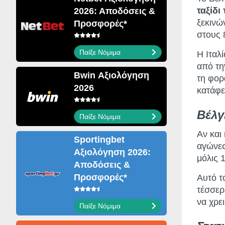
ταξίδι
2026: Αποδόσεις &
ξεκινών
Προσφορές*
στους 
Παίξε Νόμιμα
Η Ιταλ
από τη
Bwin Αξιολόγηση
τη φορ
2026
κατάφε
Βέλγ
Παίξε Νόμιμα
Αν και
Sportingbet
αγώνες
Αξιολόγηση 2026:
μόλις 
Αποδόσεις &
Προσφορές*
Αυτό τ
τέσσερ
να χρε
Παίξε Νόμιμα