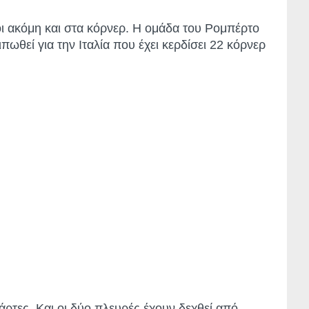
οι ακόμη και στα κόρνερ. Η ομάδα του Ρομπέρτο
πωθεί για την Ιταλία που έχει κερδίσει 22 κόρνερ
κάρτες. Και οι δύο πλευρές έχουν δεχθεί από