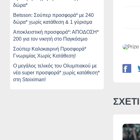
δώρα*
Betsson: Σούπερ προσφορά* με 240
δώρα* χωρίς κατάθεση & 1 γύρισμα
Αποκλειστική προσφορά*: ΑΠΟΔΟΣΗ*
200 για τον νικητή στο Παγκόσμιο
Σούπερ Καλοκαιρινή Προσφορά*
Γνωριμίας Χωρίς Κατάθεση!
O μεγάλος τελικός του Ολυμπιακού με
νέα super προσφορά* χωρίς κατάθεση*
στη Stoiximan!
ΣΧΕΤ