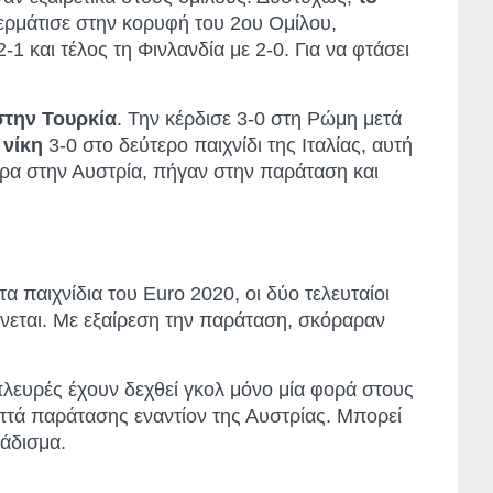
τερμάτισε στην κορυφή του 2ου Ομίλου,
-1 και τέλος τη Φινλανδία με 2-0. Για να φτάσει
στην Τουρκία
. Την κέρδισε 3-0 στη Ρώμη μετά
 νίκη
3-0 στο δεύτερο παιχνίδι της Ιταλίας, αυτή
τρα στην Αυστρία, πήγαν στην παράταση και
 παιχνίδια του Euro 2020, οι δύο τελευταίοι
εται. Με εξαίρεση την παράταση, σκόραραν
 πλευρές έχουν δεχθεί γκολ μόνο μία φορά στους
επτά παράτασης εναντίον της Αυστρίας. Μπορεί
βάδισμα.